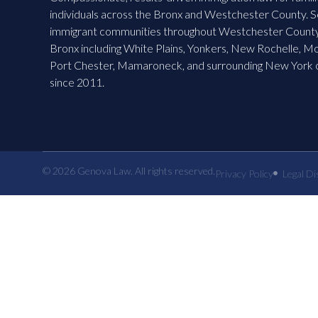
individuals across the Bronx and Westchester County. S
immigrant communities throughout Westchester County
Bronx including White Plains, Yonkers, New Rochelle, M
Port Chester, Mamaroneck, and surrounding New York
since 2011.
© 2026 Genova Law. All rights reserved.
Privacy Policy
Legal Di