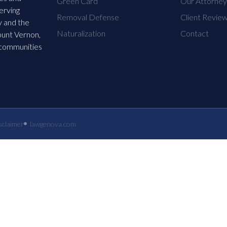
Green Card
Our Attorne
erving
Removal Defense
Client Revie
 and the
Naturalization
Contact
ount Vernon,
 communities
sclaimer
lawgenova.com