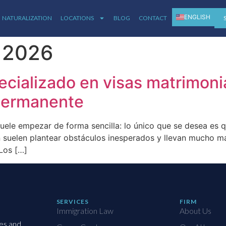
ENGLISH
NATURALIZATION
LOCATIONS
BLOG
CONTACT
ESPAÑOL
, 2026
ializado en visas matrimoni
 permanente
suele empezar de forma sencilla: lo único que se desea es
n suelen plantear obstáculos inesperados y llevan mucho má
 Los […]
SERVICES
FIRM
Immigration Law
About Us
ies and