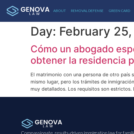
ABOUT
REMOVAL DEFENSE
GREEN CARD
Day:
February 25
Cómo un abogado espec
obtener la residencia
El matrimonio con una persona de otro país 
mismo lugar, pero los trámites de inmigració
muy detallados. Los requisitos son estrictos.
Compassionate, results-driven immigration law for famil