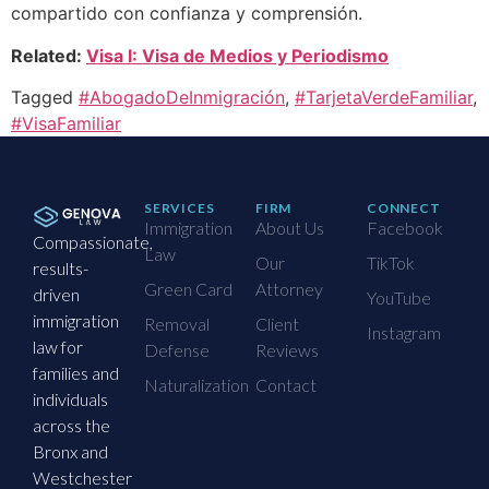
compartido con confianza y comprensión.
Related:
Visa I: Visa de Medios y Periodismo
Tagged
#AbogadoDeInmigración
,
#TarjetaVerdeFamiliar
,
#VisaFamiliar
SERVICES
FIRM
CONNECT
Immigration
About Us
Facebook
Compassionate,
Law
Our
TikTok
results-
Green Card
Attorney
driven
YouTube
immigration
Removal
Client
Instagram
law for
Defense
Reviews
families and
Naturalization
Contact
individuals
across the
Bronx and
Westchester