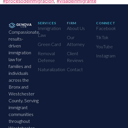
#procesodeinmigración
,
#visadeinmigrante
SERVICES
FIRM
CONNECT
Immigration
About Us
Facebook
Compassionate,
Law
Our
TikTok
results-
Green Card
Attorney
driven
YouTube
immigration
Removal
Client
Instagram
law for
Defense
Reviews
families and
Naturalization
Contact
individuals
across the
Bronx and
Westchester
County. Serving
immigrant
communities
throughout
Westchester