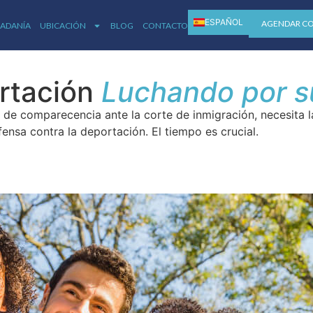
ESPAÑOL
AGENDAR C
DADANÍA
UBICACIÓN
BLOG
CONTACTO
ENGLISH
ortación
Luchando por su
n de comparecencia ante la corte de inmigración, necesita
nsa contra la deportación. El tiempo es crucial.