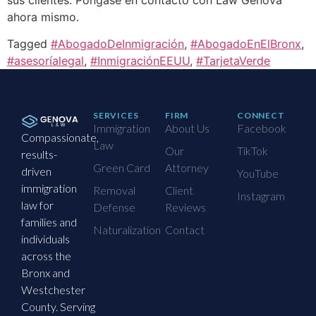
ahora mismo.
Tagged
#AbogadoDeInmigración
,
#AbogadoEnElBronx
,
#asesoríalegal
,
#InmigraciónEEUU
,
#TarjetaVerde
SERVICES
FIRM
CONNECT
Immigration
About Us
Facebook
Compassionate,
Law
Our
TikTok
results-
Green Card
Attorney
driven
YouTube
immigration
Removal
Client
Instagram
law for
Defense
Reviews
families and
Naturalization
Contact
individuals
across the
Bronx and
Westchester
County. Serving