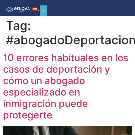
ES
Tag:
#abogadoDeportacio
10 errores habituales en los
casos de deportación y
cómo un abogado
especializado en
inmigración puede
protegerte