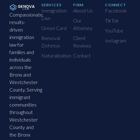
SERVICES
FIRM
CONNECT
Immigration
About Us
Facebook
Compassionate,
Law
Our
TikTok
results-
Green Card
Attorney
driven
YouTube
immigration
Removal
Client
Instagram
law for
Defense
Reviews
families and
Naturalization
Contact
individuals
across the
Bronx and
Westchester
County. Serving
immigrant
communities
throughout
Westchester
County and
the Bronx