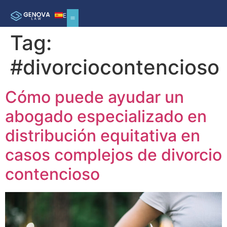
ES
Tag:
#divorciocontencioso
Cómo puede ayudar un
abogado especializado en
distribución equitativa en
casos complejos de divorcio
contencioso