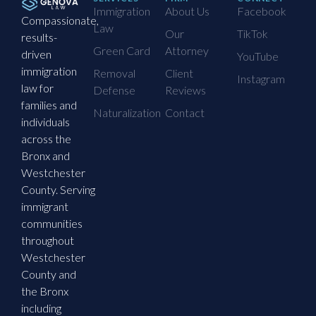
Immigration
About Us
Facebook
Compassionate,
Law
Our
TikTok
results-
Green Card
Attorney
driven
YouTube
immigration
Removal
Client
Instagram
law for
Defense
Reviews
families and
Naturalization
Contact
individuals
across the
Bronx and
Westchester
County. Serving
immigrant
communities
throughout
Westchester
County and
the Bronx
including