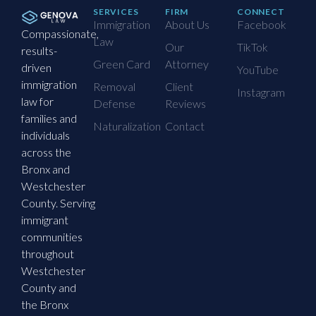
SERVICES
FIRM
CONNECT
Immigration
About Us
Facebook
Compassionate,
Law
Our
TikTok
results-
Green Card
Attorney
driven
YouTube
immigration
Removal
Client
Instagram
law for
Defense
Reviews
families and
Naturalization
Contact
individuals
across the
Bronx and
Westchester
County. Serving
immigrant
communities
throughout
Westchester
County and
the Bronx