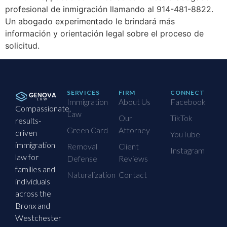
profesional de inmigración llamando al 914-481-8822.
Un abogado experimentado le brindará más
información y orientación legal sobre el proceso de
solicitud.
SERVICES
FIRM
CONNECT
Immigration
About Us
Facebook
Compassionate,
Law
Our
TikTok
results-
Green Card
Attorney
driven
YouTube
immigration
Removal
Client
Instagram
law for
Defense
Reviews
families and
Naturalization
Contact
individuals
across the
Bronx and
Westchester