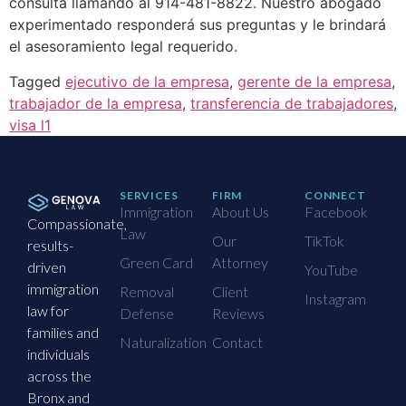
consulta llamando al 914-481-8822. Nuestro abogado
experimentado responderá sus preguntas y le brindará
el asesoramiento legal requerido.
Tagged
ejecutivo de la empresa
,
gerente de la empresa
,
trabajador de la empresa
,
transferencia de trabajadores
,
visa l1
SERVICES
FIRM
CONNECT
Immigration
About Us
Facebook
Compassionate,
Law
Our
TikTok
results-
Green Card
Attorney
driven
YouTube
immigration
Removal
Client
Instagram
law for
Defense
Reviews
families and
Naturalization
Contact
individuals
across the
Bronx and