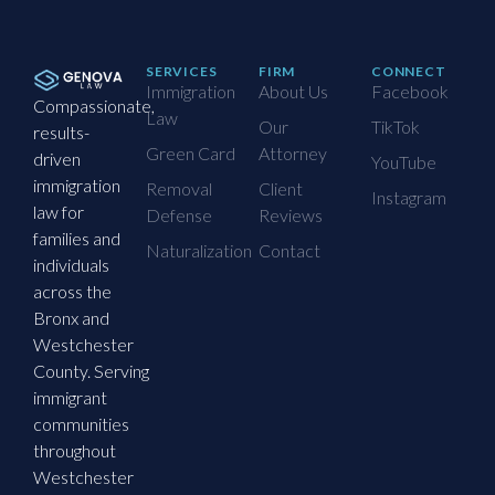
SERVICES
FIRM
CONNECT
Immigration
About Us
Facebook
Compassionate,
Law
Our
TikTok
results-
Green Card
Attorney
driven
YouTube
immigration
Removal
Client
Instagram
law for
Defense
Reviews
families and
Naturalization
Contact
individuals
across the
Bronx and
Westchester
County. Serving
immigrant
communities
throughout
Westchester