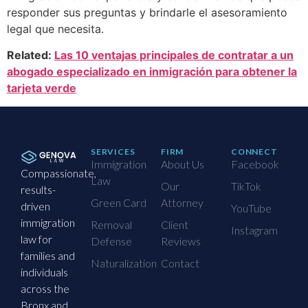
responder sus preguntas y brindarle el asesoramiento
legal que necesita.
Related:
Las 10 ventajas principales de contratar a un
abogado especializado en inmigración para obtener la
tarjeta verde
SERVICES
FIRM
CONNECT
Immigration
About Us
Facebook
Compassionate,
Law
Our
TikTok
results-
Green Card
Attorney
driven
YouTube
immigration
Removal
Client
Instagram
law for
Defense
Reviews
families and
Naturalization
Contact
individuals
across the
Bronx and